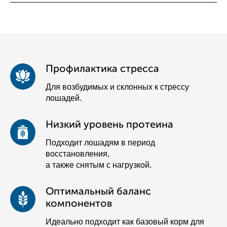
Публичная оферта
Профилактика стресса
Пользовательское соглашение
Для возбудимых и склонных к стрессу
Политика обработки персональных данных
лошадей.
Политика безопасности платежей
Низкий уровень протеина
© КФХ Эслингер Ю. А., 2025
ИНН 740410832230
Подходит лошадям в период
восстановления,
а также снятым с нагрузкой.
Оптимальный баланс
компонентов
Идеально подходит как базовый корм для